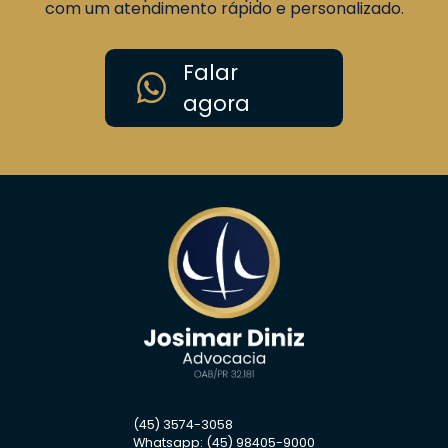
com um atendimento rápido e personalizado.
semelhante, busque orientação jurídica
especializada.
Garantir seus direitos é
fundamental.
Falar
agora
(45) 3574-3058
Whatsapp: (45) 98405-9000