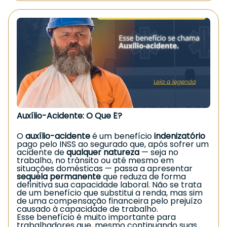
de exames e qualquer evidência que demonstre
a
dependência contínua de cuidados
.
Esse adicional é fundamental para garantir
maior suporte financeiro aos segurados que
enfrentam limitações severas e precisam de
auxílio na rotina. Mesmo assim, muitos pedidos
são negados administrativamente, tornando a
via judicial uma alternativa para
reconhecimento do direito.
Caso você esteja enfrentando situação
semelhante, procure orientação jurídica
especializada.
Garantir seus direitos é essencial.
Auxílio-Acidente: O Que É?
O
auxílio-acidente
é um benefício
indenizatório
pago pelo INSS ao segurado que, após sofrer um
acidente de
qualquer natureza
— seja no
trabalho, no trânsito ou até mesmo em
situações domésticas — passa a apresentar
sequela permanente
que reduza de forma
definitiva sua capacidade laboral. Não se trata
de um benefício que substitui a renda, mas sim
de uma compensação financeira pelo prejuízo
causado à capacidade de trabalho.
Esse benefício é muito importante para
trabalhadores que, mesmo continuando suas