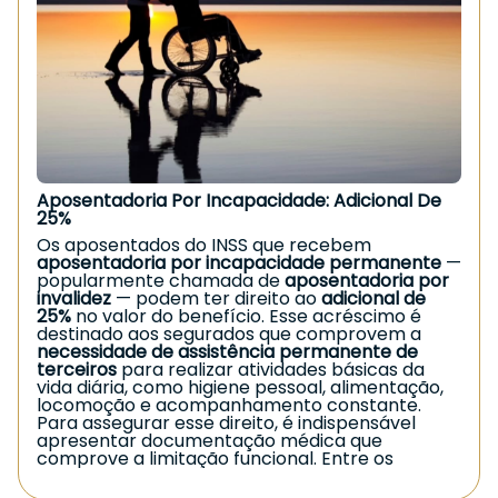
Aposentadoria Por Incapacidade: Adicional De
25%
Os aposentados do INSS que recebem
aposentadoria por incapacidade permanente
—
popularmente chamada de
aposentadoria por
invalidez
— podem ter direito ao
adicional de
25%
no valor do benefício. Esse acréscimo é
destinado aos segurados que comprovem a
necessidade de assistência permanente de
terceiros
para realizar atividades básicas da
vida diária, como higiene pessoal, alimentação,
locomoção e acompanhamento constante.
Para assegurar esse direito, é indispensável
apresentar documentação médica que
comprove a limitação funcional. Entre os
principais documentos utilizados estão
laudos
médicos
,
relatórios especializados
, resultados