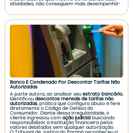
atividades, não conseguem mais desempenhá-
las com a mesma eficiência devido às limitações
deixadas pelo acidente.
Requisitos para receber o Auxílio-
Acidente
Para ter direito ao benefício, o segurado
precisa:
📌
Ter sofrido acidente de qualquer natureza
Inclui acidentes de trabalho, domésticos, de
trânsito ou qualquer evento que gere lesão.
📌
Apresentar redução permanente da
capacidade de trabalho
A sequela deve ser definitiva e impactar o
desempenho da atividade habitual, ainda que de
Banco É Condenado Por Descontar Tarifas Não
forma parcial.
Autorizadas
📌
Estar na condição de segurado do INSS na
data do acidente
A parte autora, ao analisar seu
extrato bancário
,
É necessário manter a qualidade de segurado
identificou
descontos mensais de tarifas não
no momento do evento que causou a lesão.
autorizadas
, prática que configura abuso e fere
diretamente o Código de Defesa do
Valor do benefício
Consumidor. Diante dessa irregularidade, o
cliente ingressou com
ação judicial
buscando
O
auxílio-acidente
corresponde a
50% do salário
responsabilizar a instituição financeira pelos
de benefício
que serviu de referência para o
valores debitados sem qualquer autorização.
auxílio por incapacidade temporária (o antigo
O Tribunal de Justiça do Paraná reconheceu a