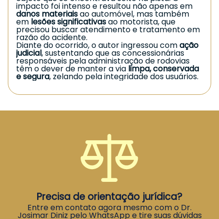
impacto foi intenso e resultou não apenas em
danos materiais
ao automóvel, mas também
em
lesões significativas
ao motorista, que
precisou buscar atendimento e tratamento em
razão do acidente.
Diante do ocorrido, o autor ingressou com
ação
judicial
, sustentando que as concessionárias
responsáveis pela administração de rodovias
têm o dever de manter a via
limpa, conservada
e segura
, zelando pela integridade dos usuários.
Esse dever inclui a retirada de objetos, detritos e
quaisquer elementos que possam causar
acidentes.
O
Tribunal de Justiça do Paraná
reconheceu a
responsabilidade da concessionária,
entendendo que houve
falha na prestação do
serviço
ao não garantir a segurança da rodovia.
Assim, julgou procedente o pedido e condenou a
empresa ao pagamento de
indenização por
danos extrapatrimoniais (danos morais)
ao
motorista.
A decisão reforça que os usuários das rodovias
pedagiadas têm direito a trafegar em condições
adequadas de segurança e que as
concessionárias respondem pelos riscos
Precisa de orientação jurídica?
decorrentes da má conservação ou falta de
Entre em contato agora mesmo com o Dr.
limpeza da via.
Josimar Diniz pelo WhatsApp e tire suas dúvidas
Caso você esteja enfrentando situação