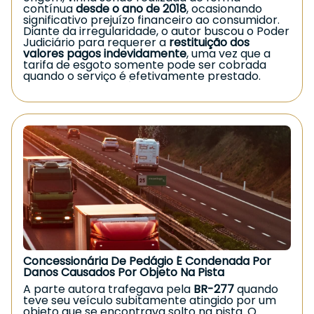
danos gerados ao consumidor”.
contínua
desde o ano de 2018
, ocasionando
O que fazer se você identificou
significativo prejuízo financeiro ao consumidor.
Diante da irregularidade, o autor buscou o Poder
cobrança indevida no banco?
Judiciário para requerer a
restituição dos
valores pagos indevidamente
, uma vez que a
Se você também percebeu tarifas
tarifa de esgoto somente pode ser cobrada
desconhecidas ou descontos injustificados em
quando o serviço é efetivamente prestado.
sua conta:
A
Justiça do Paraná
acolheu integralmente o
Verifique o extrato detalhado e registre a
pedido do consumidor, reconhecendo a
contestação no banco;
ilegalidade da cobrança. A Sanepar foi
condenada a
devolver em dobro
todos os
Solicite os comprovantes e guarde protocolos
valores indevidamente pagos ao longo dos anos,
conforme prevê o Código de Defesa do
de atendimento;
Consumidor para situações de cobrança
Documente todos os lançamentos indevidos;
irregular. Além disso, o juízo fixou
indenização
por danos morais
, diante do prolongado período
Procure
orientação jurídica especializada
para
de cobrança indevida e do desrespeito ao
assegurar seus direitos.
direito básico do consumidor.
Em muitos casos, a Justiça reconhece o direito à
Caso você esteja enfrentando situação
devolução em dobro e à indenização, garantindo
semelhante, busque orientação jurídica
ao consumidor a reparação adequada.
especializada.
Garantir seus direitos é
fundamental.
Concessionária De Pedágio É Condenada Por
Danos Causados Por Objeto Na Pista
A parte autora trafegava pela
BR-277
quando
teve seu veículo subitamente atingido por um
objeto que se encontrava solto na pista. O