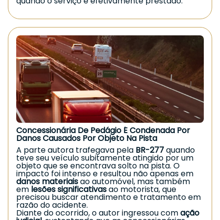
quando o serviço é efetivamente prestado.
sua conta:
A
Justiça do Paraná
acolheu integralmente o
Verifique o extrato detalhado e registre a
pedido do consumidor, reconhecendo a
contestação no banco;
ilegalidade da cobrança. A Sanepar foi
condenada a
devolver em dobro
todos os
Solicite os comprovantes e guarde protocolos
valores indevidamente pagos ao longo dos anos,
conforme prevê o Código de Defesa do
de atendimento;
Consumidor para situações de cobrança
Documente todos os lançamentos indevidos;
irregular. Além disso, o juízo fixou
indenização
por danos morais
, diante do prolongado período
Procure
orientação jurídica especializada
para
de cobrança indevida e do desrespeito ao
assegurar seus direitos.
direito básico do consumidor.
Em muitos casos, a Justiça reconhece o direito à
Caso você esteja enfrentando situação
devolução em dobro e à indenização, garantindo
semelhante, busque orientação jurídica
ao consumidor a reparação adequada.
especializada.
Garantir seus direitos é
fundamental.
Concessionária De Pedágio É Condenada Por
Danos Causados Por Objeto Na Pista
A parte autora trafegava pela
BR-277
quando
teve seu veículo subitamente atingido por um
objeto que se encontrava solto na pista. O
impacto foi intenso e resultou não apenas em
danos materiais
ao automóvel, mas também
em
lesões significativas
ao motorista, que
precisou buscar atendimento e tratamento em
razão do acidente.
Diante do ocorrido, o autor ingressou com
ação