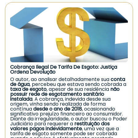
também o
pagamento de indenização por
Informação importante
danos morais
.
Mesmo que o trabalhador recupere
📄
Autos: 0024752-61.2019.8.16.0030
parcialmente suas funções,
se permanecer
qualquer sequela que reduza a capacidade
laboral
, ele pode ter direito ao auxílio-acidente.
Por que tarifas bancárias não
Muitas vezes o benefício é negado
autorizadas geram direito à
administrativamente, sendo necessário buscar
a via judicial.
reparação?
Caso você esteja enfrentando situação
Tarifas lançadas sem consentimento violam a
semelhante, procure orientação jurídica
transparência exigida nas relações
especializada.
Garantir seus direitos é essencial.
consumeristas. O consumidor tem direito de ser
informado de forma clara e objetiva sobre
Cobrança Ilegal De Tarifa De Esgoto: Justiça
qualquer cobrança, e a ausência de autorização
Ordena Devolução
caracteriza prática abusiva.
O autor, ao analisar detalhadamente sua
conta
Segundo o
Dr. Josimar Diniz
, especialista em
de água
, percebeu que estava sendo cobrada a
Direito do Consumidor, “instituições financeiras
taxa de esgoto
, apesar de sua residência
não
devem agir com absoluta clareza e boa-fé.
possuir rede de esgotamento sanitário
Quando o banco cobra valores sem
instalada
. A cobrança, indevida desde sua
consentimento, responde civilmente pelos
origem, vinha sendo realizada de forma
danos gerados ao consumidor”.
contínua
desde o ano de 2018
, ocasionando
O que fazer se você identificou
significativo prejuízo financeiro ao consumidor.
Diante da irregularidade, o autor buscou o Poder
cobrança indevida no banco?
Judiciário para requerer a
restituição dos
valores pagos indevidamente
, uma vez que a
Se você também percebeu tarifas
tarifa de esgoto somente pode ser cobrada
desconhecidas ou descontos injustificados em