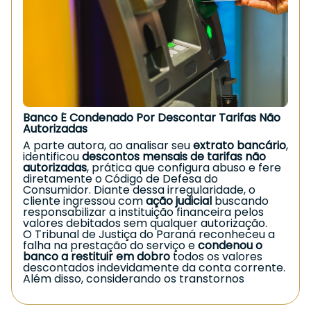
Acidente
Para ter direito ao benefício, o segurado
precisa:
📌
Ter sofrido acidente de qualquer natureza
Inclui acidentes de trabalho, domésticos, de
trânsito ou qualquer evento que gere lesão.
📌
Apresentar redução permanente da
capacidade de trabalho
A sequela deve ser definitiva e impactar o
desempenho da atividade habitual, ainda que de
Banco É Condenado Por Descontar Tarifas Não
forma parcial.
Autorizadas
📌
Estar na condição de segurado do INSS na
data do acidente
A parte autora, ao analisar seu
extrato bancário
,
É necessário manter a qualidade de segurado
identificou
descontos mensais de tarifas não
no momento do evento que causou a lesão.
autorizadas
, prática que configura abuso e fere
diretamente o Código de Defesa do
Valor do benefício
Consumidor. Diante dessa irregularidade, o
cliente ingressou com
ação judicial
buscando
O
auxílio-acidente
corresponde a
50% do salário
responsabilizar a instituição financeira pelos
de benefício
que serviu de referência para o
valores debitados sem qualquer autorização.
auxílio por incapacidade temporária (o antigo
O Tribunal de Justiça do Paraná reconheceu a
auxílio-doença).
falha na prestação do serviço e
condenou o
📌 O pagamento é
mensal
;
banco a restituir em dobro
todos os valores
📌 O segurado
pode continuar trabalhando
descontados indevidamente da conta corrente.
normalmente
;
Além disso, considerando os transtornos
📌 O benefício é
mantido até a concessão da
causados — como insegurança financeira, perda
aposentadoria
.
de tempo útil e abalo emocional — determinou