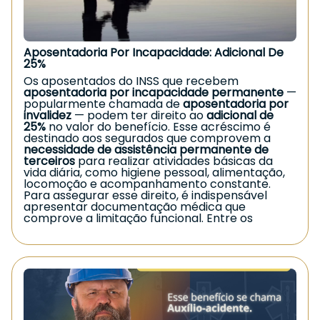
Aposentadoria Por Incapacidade: Adicional De
25%
Os aposentados do INSS que recebem
aposentadoria por incapacidade permanente
—
popularmente chamada de
aposentadoria por
invalidez
— podem ter direito ao
adicional de
25%
no valor do benefício. Esse acréscimo é
destinado aos segurados que comprovem a
necessidade de assistência permanente de
terceiros
para realizar atividades básicas da
vida diária, como higiene pessoal, alimentação,
locomoção e acompanhamento constante.
Para assegurar esse direito, é indispensável
apresentar documentação médica que
comprove a limitação funcional. Entre os
principais documentos utilizados estão
laudos
médicos
,
relatórios especializados
, resultados
de exames e qualquer evidência que demonstre
a
dependência contínua de cuidados
.
Esse adicional é fundamental para garantir
maior suporte financeiro aos segurados que
enfrentam limitações severas e precisam de
auxílio na rotina. Mesmo assim, muitos pedidos