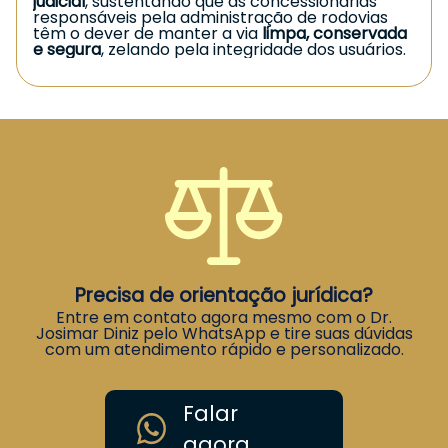
judicial
, sustentando que as concessionárias
responsáveis pela administração de rodovias
têm o dever de manter a via
limpa, conservada
e segura
, zelando pela integridade dos usuários.
Esse dever inclui a retirada de objetos, detritos e
quaisquer elementos que possam causar
acidentes.
O
Tribunal de Justiça do Paraná
reconheceu a
responsabilidade da concessionária,
entendendo que houve
falha na prestação do
serviço
ao não garantir a segurança da rodovia.
Assim, julgou procedente o pedido e condenou a
empresa ao pagamento de
indenização por
danos extrapatrimoniais (danos morais)
ao
motorista.
A decisão reforça que os usuários das rodovias
pedagiadas têm direito a trafegar em condições
adequadas de segurança e que as
concessionárias respondem pelos riscos
Precisa de orientação jurídica?
decorrentes da má conservação ou falta de
Entre em contato agora mesmo com o Dr.
limpeza da via.
Josimar Diniz pelo WhatsApp e tire suas dúvidas
Caso você esteja enfrentando situação
com um atendimento rápido e personalizado.
semelhante, busque orientação jurídica
especializada.
Garantir seus direitos é
fundamental.
Falar
agora