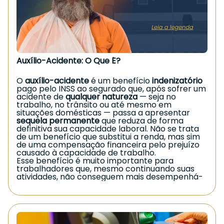
são negados administrativamente, tornando a
via judicial uma alternativa para
reconhecimento do direito.
Caso você esteja enfrentando situação
semelhante, procure orientação jurídica
especializada.
Garantir seus direitos é essencial.
Auxílio-Acidente: O Que É?
O
auxílio-acidente
é um benefício
indenizatório
pago pelo INSS ao segurado que, após sofrer um
acidente de
qualquer natureza
— seja no
trabalho, no trânsito ou até mesmo em
situações domésticas — passa a apresentar
sequela permanente
que reduza de forma
definitiva sua capacidade laboral. Não se trata
de um benefício que substitui a renda, mas sim
de uma compensação financeira pelo prejuízo
causado à capacidade de trabalho.
Esse benefício é muito importante para
trabalhadores que, mesmo continuando suas
atividades, não conseguem mais desempenhá-
las com a mesma eficiência devido às limitações
deixadas pelo acidente.
Requisitos para receber o Auxílio-