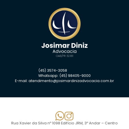
(45) 3574-3058
Whatsapp: (45) 98405-9000
E-mail:
atendimento@josimardinizadvocacia.com.br
Rua Xavier da Silva nº 1098 Edifício JRM, 3º Andar – Centro