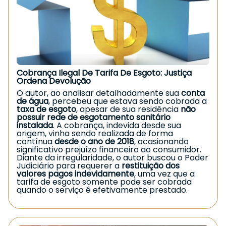
laboral
, ele pode ter direito ao auxílio-acidente.
Por que tarifas bancárias não
Muitas vezes o benefício é negado
autorizadas geram direito à
administrativamente, sendo necessário buscar
a via judicial.
reparação?
Caso você esteja enfrentando situação
Tarifas lançadas sem consentimento violam a
semelhante, procure orientação jurídica
transparência exigida nas relações
especializada.
Garantir seus direitos é essencial.
consumeristas. O consumidor tem direito de ser
informado de forma clara e objetiva sobre
Cobrança Ilegal De Tarifa De Esgoto: Justiça
qualquer cobrança, e a ausência de autorização
Ordena Devolução
caracteriza prática abusiva.
O autor, ao analisar detalhadamente sua
conta
Segundo o
Dr. Josimar Diniz
, especialista em
de água
, percebeu que estava sendo cobrada a
Direito do Consumidor, “instituições financeiras
taxa de esgoto
, apesar de sua residência
não
devem agir com absoluta clareza e boa-fé.
possuir rede de esgotamento sanitário
Quando o banco cobra valores sem
instalada
. A cobrança, indevida desde sua
consentimento, responde civilmente pelos
origem, vinha sendo realizada de forma
danos gerados ao consumidor”.
contínua
desde o ano de 2018
, ocasionando
O que fazer se você identificou
significativo prejuízo financeiro ao consumidor.
Diante da irregularidade, o autor buscou o Poder
cobrança indevida no banco?
Judiciário para requerer a
restituição dos
valores pagos indevidamente
, uma vez que a
Se você também percebeu tarifas
tarifa de esgoto somente pode ser cobrada
desconhecidas ou descontos injustificados em
quando o serviço é efetivamente prestado.
sua conta:
A
Justiça do Paraná
acolheu integralmente o
Verifique o extrato detalhado e registre a
pedido do consumidor, reconhecendo a
contestação no banco;
ilegalidade da cobrança. A Sanepar foi
condenada a
devolver em dobro
todos os