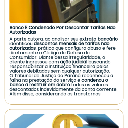
Inclui acidentes de trabalho, domésticos, de
trânsito ou qualquer evento que gere lesão.
📌
Apresentar redução permanente da
capacidade de trabalho
A sequela deve ser definitiva e impactar o
desempenho da atividade habitual, ainda que de
Banco É Condenado Por Descontar Tarifas Não
forma parcial.
Autorizadas
📌
Estar na condição de segurado do INSS na
data do acidente
A parte autora, ao analisar seu
extrato bancário
,
É necessário manter a qualidade de segurado
identificou
descontos mensais de tarifas não
no momento do evento que causou a lesão.
autorizadas
, prática que configura abuso e fere
diretamente o Código de Defesa do
Valor do benefício
Consumidor. Diante dessa irregularidade, o
cliente ingressou com
ação judicial
buscando
O
auxílio-acidente
corresponde a
50% do salário
responsabilizar a instituição financeira pelos
de benefício
que serviu de referência para o
valores debitados sem qualquer autorização.
auxílio por incapacidade temporária (o antigo
O Tribunal de Justiça do Paraná reconheceu a
auxílio-doença).
falha na prestação do serviço e
condenou o
📌 O pagamento é
mensal
;
banco a restituir em dobro
todos os valores
📌 O segurado
pode continuar trabalhando
descontados indevidamente da conta corrente.
normalmente
;
Além disso, considerando os transtornos
📌 O benefício é
mantido até a concessão da
causados — como insegurança financeira, perda
aposentadoria
.
de tempo útil e abalo emocional — determinou
também o
pagamento de indenização por
Informação importante
danos morais
.
Mesmo que o trabalhador recupere
📄
Autos: 0024752-61.2019.8.16.0030
parcialmente suas funções,
se permanecer
qualquer sequela que reduza a capacidade