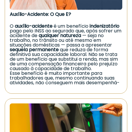
especializada.
Garantir seus direitos é essencial.
Auxílio-Acidente: O Que É?
O
auxílio-acidente
é um benefício
indenizatório
pago pelo INSS ao segurado que, após sofrer um
acidente de
qualquer natureza
— seja no
trabalho, no trânsito ou até mesmo em
situações domésticas — passa a apresentar
sequela permanente
que reduza de forma
definitiva sua capacidade laboral. Não se trata
de um benefício que substitui a renda, mas sim
de uma compensação financeira pelo prejuízo
causado à capacidade de trabalho.
Esse benefício é muito importante para
trabalhadores que, mesmo continuando suas
atividades, não conseguem mais desempenhá-
las com a mesma eficiência devido às limitações
deixadas pelo acidente.
Requisitos para receber o Auxílio-
Acidente
Para ter direito ao benefício, o segurado
precisa:
📌
Ter sofrido acidente de qualquer natureza