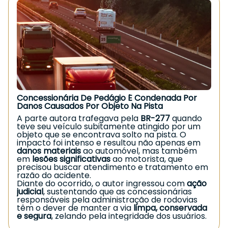
Solicite os comprovantes e guarde protocolos
valores indevidamente pagos ao longo dos anos,
conforme prevê o Código de Defesa do
de atendimento;
Consumidor para situações de cobrança
Documente todos os lançamentos indevidos;
irregular. Além disso, o juízo fixou
indenização
por danos morais
, diante do prolongado período
Procure
orientação jurídica especializada
para
de cobrança indevida e do desrespeito ao
assegurar seus direitos.
direito básico do consumidor.
Em muitos casos, a Justiça reconhece o direito à
Caso você esteja enfrentando situação
devolução em dobro e à indenização, garantindo
semelhante, busque orientação jurídica
ao consumidor a reparação adequada.
especializada.
Garantir seus direitos é
fundamental.
Concessionária De Pedágio É Condenada Por
Danos Causados Por Objeto Na Pista
A parte autora trafegava pela
BR-277
quando
teve seu veículo subitamente atingido por um
objeto que se encontrava solto na pista. O
impacto foi intenso e resultou não apenas em
danos materiais
ao automóvel, mas também
em
lesões significativas
ao motorista, que
precisou buscar atendimento e tratamento em
razão do acidente.
Diante do ocorrido, o autor ingressou com
ação
judicial
, sustentando que as concessionárias
responsáveis pela administração de rodovias
têm o dever de manter a via
limpa, conservada
e segura
, zelando pela integridade dos usuários.
Esse dever inclui a retirada de objetos, detritos e