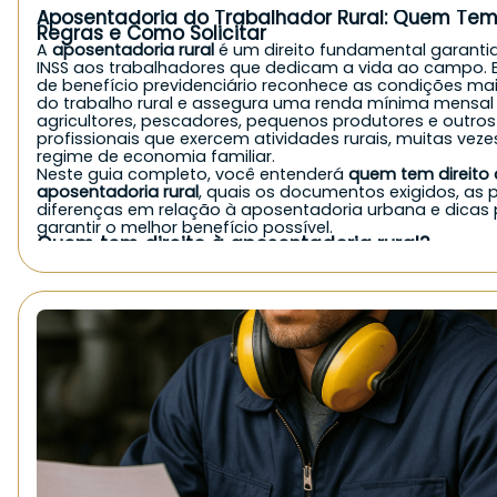
Aposentadoria do Trabalhador Rural: Quem Tem 
Regras e Como Solicitar
A
aposentadoria rural
é um direito fundamental garanti
INSS aos trabalhadores que dedicam a vida ao campo. E
de benefício previdenciário reconhece as condições ma
do trabalho rural e assegura uma renda mínima mensal
agricultores, pescadores, pequenos produtores e outros
profissionais que exercem atividades rurais, muitas vez
regime de economia familiar.
Neste guia completo, você entenderá
quem tem direito 
aposentadoria rural
, quais os documentos exigidos, as p
diferenças em relação à aposentadoria urbana e dicas
garantir o melhor benefício possível.
Quem tem direito à aposentadoria rural?
De forma geral, o
INSS concede a aposentadoria rural
pa
exerce atividade no campo, seja de forma autônoma, fa
como empregado. Veja quem pode solicitar:
Agricultores e agricultoras familiares;
Pequenos produtores rurais;
Pescadores artesanais;
Trabalhadores rurais parceiros, arrendatários ou meeiros
Cônjuges e filhos que trabalham no campo em economia
Indígenas que comprovem atividade rural;
Boias-frias e diaristas rurais, mediante comprovação.
É importante destacar que, mesmo sem carteira assina
contribuições diretas, quem atua em
regime de economi
pode ter direito ao benefício, desde que comprove a at
rural.