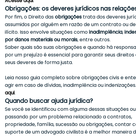
Acesse aqui
.
Obrigações: os deveres jurídicos nas relações
Por fim, o Direito das
obrigações
trata dos deveres jurí
assumidos por alguém em razão de um contrato ou de
ilícito. Isso envolve situações como
inadimplência
,
inde
por danos materiais ou morais
, entre outros.
Saber quais são suas obrigações e quando há responsa
por um prejuízo é essencial para garantir seus direitos
seus deveres de forma justa.
Leia nosso guia completo sobre obrigações civis e en
agir em caso de dívidas, inadimplência ou indenizações
aqui
.
Quando buscar ajuda jurídica?
Se você se identificou com alguma dessas situações ou
passando por um problema relacionado a contratos,
propriedade, família, sucessão ou obrigações, contar 
suporte de um advogado civilista é a melhor maneira 