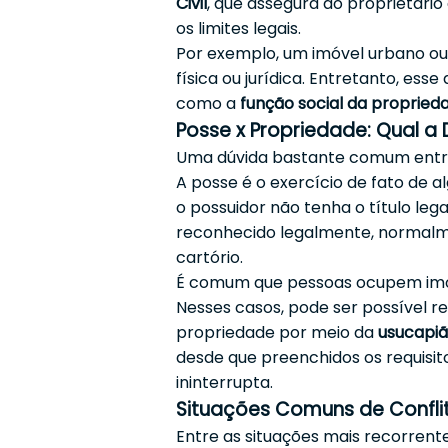
Civil
, que assegura ao proprietário
os limites legais.
Por exemplo, um imóvel urbano ou
física ou jurídica. Entretanto, esse
como a
função social da propried
Posse x Propriedade: Qual a 
Uma dúvida bastante comum entre 
A posse é o exercício de fato de
o possuidor não tenha o título lega
reconhecido legalmente, normalm
cartório.
É comum que pessoas ocupem imóve
Nesses casos, pode ser possível re
propriedade por meio da
usucapi
desde que preenchidos os requisit
ininterrupta.
Situações Comuns de Confli
Entre as situações mais recorrent