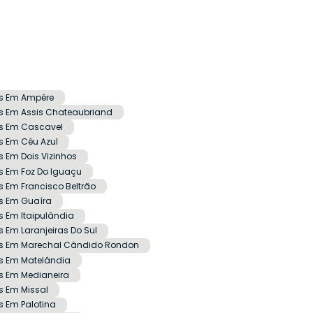
is Em Ampére
s Em Assis Chateaubriand
is Em Cascavel
s Em Céu Azul
 Em Dois Vizinhos
s Em Foz Do Iguaçu
 Em Francisco Beltrão
s Em Guaíra
 Em Itaipulândia
 Em Laranjeiras Do Sul
is Em Marechal Cândido Rondon
s Em Matelândia
s Em Medianeira
s Em Missal
 Em Palotina