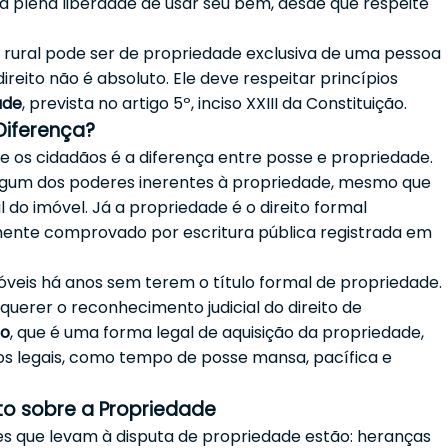
 a plena liberdade de usar seu bem, desde que respeite
 rural pode ser de propriedade exclusiva de uma pessoa
 direito não é absoluto. Ele deve respeitar princípios
ade
, prevista no artigo 5º, inciso XXIII da Constituição.
Diferença?
os cidadãos é a diferença entre posse e propriedade.
 algum dos poderes inerentes à propriedade, mesmo que
l do imóvel. Já a propriedade é o direito formal
ente comprovado por escritura pública registrada em
is há anos sem terem o título formal de propriedade.
querer o reconhecimento judicial do direito de
ão
, que é uma forma legal de aquisição da propriedade,
os legais, como tempo de posse mansa, pacífica e
to sobre a Propriedade
es que levam à disputa de propriedade estão: heranças