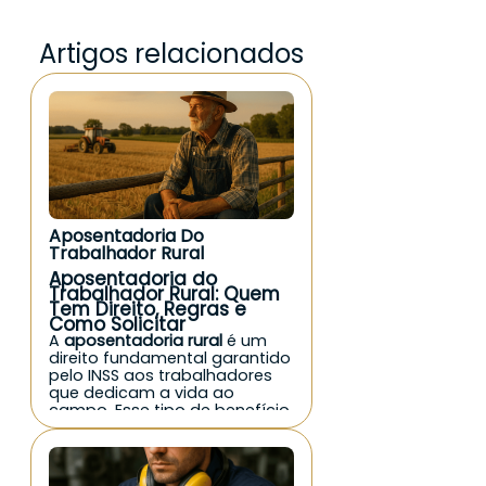
Artigos relacionados
Aposentadoria Do
Trabalhador Rural
Aposentadoria do
Trabalhador Rural: Quem
Tem Direito, Regras e
Como Solicitar
A
aposentadoria rural
é um
direito fundamental garantido
pelo INSS aos trabalhadores
que dedicam a vida ao
campo. Esse tipo de benefício
previdenciário reconhece as
condições mais duras do
trabalho rural e assegura uma
renda mínima mensal para