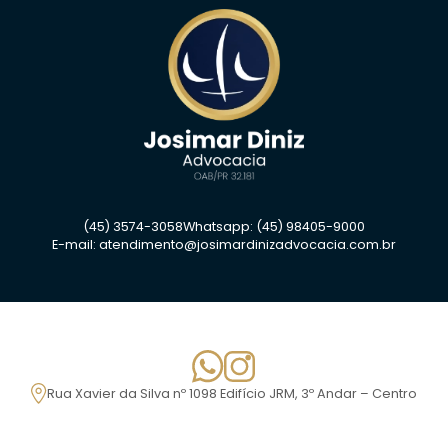
(45) 3574-3058
Whatsapp: (45) 98405-9000
E-mail:
atendimento@josimardinizadvocacia.com.br
Rua Xavier da Silva nº 1098 Edifício JRM, 3º Andar – Centro