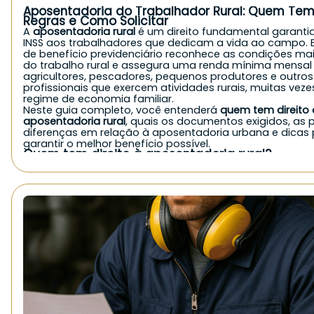
Aposentadoria do Trabalhador Rural: Quem Tem 
Regras e Como Solicitar
A
aposentadoria rural
é um direito fundamental garanti
INSS aos trabalhadores que dedicam a vida ao campo. E
de benefício previdenciário reconhece as condições ma
do trabalho rural e assegura uma renda mínima mensal
agricultores, pescadores, pequenos produtores e outros
profissionais que exercem atividades rurais, muitas vez
regime de economia familiar.
Neste guia completo, você entenderá
quem tem direito 
aposentadoria rural
, quais os documentos exigidos, as p
diferenças em relação à aposentadoria urbana e dicas
garantir o melhor benefício possível.
Quem tem direito à aposentadoria rural?
De forma geral, o
INSS concede a aposentadoria rural
pa
exerce atividade no campo, seja de forma autônoma, fa
como empregado. Veja quem pode solicitar:
Agricultores e agricultoras familiares;
Pequenos produtores rurais;
Pescadores artesanais;
Trabalhadores rurais parceiros, arrendatários ou meeiros
Cônjuges e filhos que trabalham no campo em economia
Indígenas que comprovem atividade rural;
Boias-frias e diaristas rurais, mediante comprovação.
É importante destacar que, mesmo sem carteira assina
contribuições diretas, quem atua em
regime de economi
pode ter direito ao benefício, desde que comprove a at
rural.