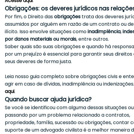
Acesse aqui
.
Obrigações: os deveres jurídicos nas relações
Por fim, o Direito das
obrigações
trata dos deveres jurí
assumidos por alguém em razão de um contrato ou de
ilícito. Isso envolve situações como
inadimplência
,
inde
por danos materiais ou morais
, entre outros.
Saber quais são suas obrigações e quando há responsa
por um prejuízo é essencial para garantir seus direitos
seus deveres de forma justa.
Leia nosso guia completo sobre obrigações civis e en
agir em caso de dívidas, inadimplência ou indenizações
aqui
.
Quando buscar ajuda jurídica?
Se você se identificou com alguma dessas situações ou
passando por um problema relacionado a contratos,
propriedade, família, sucessão ou obrigações, contar 
suporte de um advogado civilista é a melhor maneira 