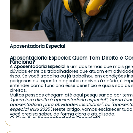
Trabalhadores rurais parceiros, arrendatários ou meeiros
Cônjuges e filhos que trabalham no campo em economia
Indígenas que comprovem atividade rural;
Boias-frias e diaristas rurais, mediante comprovação.
É importante destacar que, mesmo sem carteira assina
contribuições diretas, quem atua em
regime de economi
pode ter direito ao benefício, desde que comprove a at
rural.
Quais são os requisitos da aposentadoria rural?
Aposentadoria Especial
Para solicitar a aposentadoria rural ao INSS, é necessári
os seguintes critérios:
Idade mínima:
Aposentadoria Especial: Quem Tem Direito e C
60 anos para homens
Funciona?
55 anos para mulheres
A
Aposentadoria Especial
é um dos temas que mais ge
Tempo mínimo de atividade:
dúvidas entre os trabalhadores que atuam em atividad
Pelo menos
15 anos de atividade rural
comprovada.
risco. Se você trabalha ou já trabalhou em condições ins
Para empregados rurais com carteira assinada, o temp
perigosas ou exposto a agentes nocivos à saúde, é imp
contribuição ao INSS também deve somar 15 anos.
entender como funciona esse benefício e quais são os 
Comprovação contínua:
direitos.
A atividade rural deve ter sido exercida
de forma contín
Muitas pessoas chegam até aqui pesquisando por ter
intermitente
, nos últimos anos, sem que haja vínculo ur
"quem tem direito à aposentadoria especial"
,
"como func
predominante nesse período.
aposentadoria para atividades insalubres"
, ou
"aposenta
Quais documentos são aceitos como prova da
atividade rural?
especial INSS 2025"
. Neste artigo, vamos esclarecer tudo
A
você precisa saber, de forma clara e atualizada.
comprovação da atividade rural
é essencial e pode ser
O Que é a Aposentadoria Especial?
com documentos como:
A Aposentadoria Especial é um benefício previdenciário
Contratos de arrendamento, parceria ou comodato rura
Declarações emitidas por sindicatos rurais;
concedido ao trabalhador que exerceu atividades em c
Notas fiscais de comercialização de produtos agrícolas;
prejudiciais à saúde ou à integridade física. Ao contrári