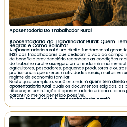
Aposentadoria Do Trabalhador Rural
Aposentadoria do Trabalhador Rural: Quem Tem 
Regras e Como Solicitar
A
aposentadoria rural
é um direito fundamental garanti
INSS aos trabalhadores que dedicam a vida ao campo. E
de benefício previdenciário reconhece as condições ma
do trabalho rural e assegura uma renda mínima mensal
agricultores, pescadores, pequenos produtores e outros
profissionais que exercem atividades rurais, muitas vez
regime de economia familiar.
Neste guia completo, você entenderá
quem tem direito 
aposentadoria rural
, quais os documentos exigidos, as p
diferenças em relação à aposentadoria urbana e dicas
garantir o melhor benefício possível.
Quem tem direito à aposentadoria rural?
De forma geral, o
INSS concede a aposentadoria rural
pa
exerce atividade no campo, seja de forma autônoma, fa
como empregado. Veja quem pode solicitar:
Agricultores e agricultoras familiares;
Pequenos produtores rurais;
Pescadores artesanais;