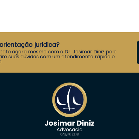
orientação jurídica?
tato agora mesmo com o Dr. Josimar Diniz pelo
ire suas dúvidas com um atendimento rápido e
.