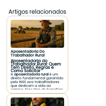
Artigos relacionados
Aposentadoria Do
Trabalhador Rural
Aposentadoria do
Trabalhador Rural: Quem
Tem Direito, Regras e
Como Solicitar
A
aposentadoria rural
é um
direito fundamental garantido
pelo INSS aos trabalhadores
que dedicam a vida ao
campo. Esse tipo de benefício
previdenciário reconhece as
condições mais duras do
trabalho rural e assegura uma
renda mínima mensal para