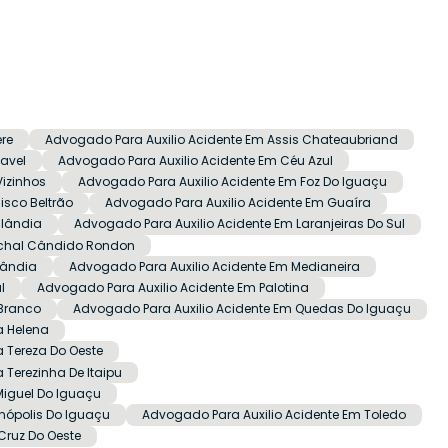
re
Advogado Para Auxilio Acidente Em Assis Chateaubriand
avel
Advogado Para Auxilio Acidente Em Céu Azul
Vizinhos
Advogado Para Auxilio Acidente Em Foz Do Iguaçu
isco Beltrão
Advogado Para Auxilio Acidente Em Guaíra
ulândia
Advogado Para Auxilio Acidente Em Laranjeiras Do Sul
echal Cândido Rondon
lândia
Advogado Para Auxilio Acidente Em Medianeira
l
Advogado Para Auxilio Acidente Em Palotina
 Branco
Advogado Para Auxilio Acidente Em Quedas Do Iguaçu
a Helena
 Tereza Do Oeste
 Terezinha De Itaipu
Miguel Do Iguaçu
nópolis Do Iguaçu
Advogado Para Auxilio Acidente Em Toledo
Cruz Do Oeste