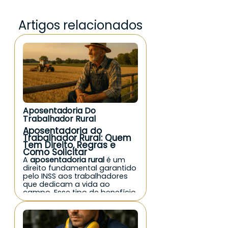
Artigos relacionados
Aposentadoria Do
Trabalhador Rural
Aposentadoria do
Trabalhador Rural: Quem
Tem Direito, Regras e
Como Solicitar
A
aposentadoria rural
é um
direito fundamental garantido
pelo INSS aos trabalhadores
que dedicam a vida ao
campo. Esse tipo de benefício
previdenciário reconhece as
condições mais duras do
trabalho rural e assegura uma
renda mínima mensal para