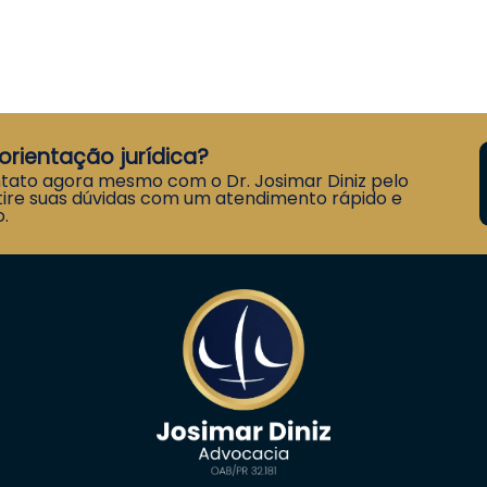
orientação jurídica?
tato agora mesmo com o Dr. Josimar Diniz pelo
ire suas dúvidas com um atendimento rápido e
.