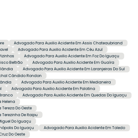
re
Advogado Para Auxilio Acidente Em Assis Chateaubriand
avel
Advogado Para Auxilio Acidente Em Céu Azul
Vizinhos
Advogado Para Auxilio Acidente Em Foz Do Iguaçu
isco Beltrão
Advogado Para Auxilio Acidente Em Guaíra
ulândia
Advogado Para Auxilio Acidente Em Laranjeiras Do Sul
echal Cândido Rondon
lândia
Advogado Para Auxilio Acidente Em Medianeira
l
Advogado Para Auxilio Acidente Em Palotina
 Branco
Advogado Para Auxilio Acidente Em Quedas Do Iguaçu
a Helena
 Tereza Do Oeste
 Terezinha De Itaipu
Miguel Do Iguaçu
nópolis Do Iguaçu
Advogado Para Auxilio Acidente Em Toledo
Cruz Do Oeste