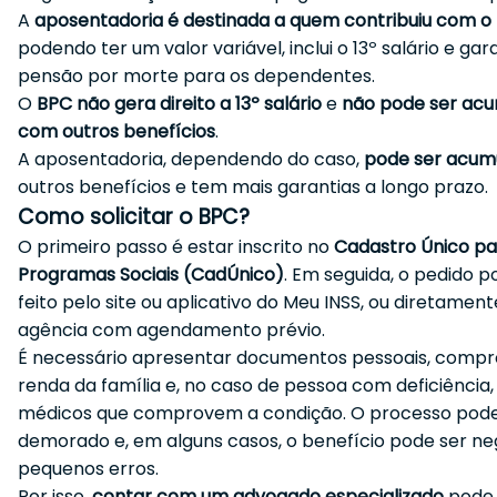
A
aposentadoria é destinada a quem contribuiu com o 
podendo ter um valor variável, inclui o 13º salário e gar
pensão por morte para os dependentes.
O
BPC não gera direito a 13º salário
e
não pode ser ac
com outros benefícios
.
A aposentadoria, dependendo do caso,
pode ser acum
outros benefícios e tem mais garantias a longo prazo.
Como solicitar o BPC?
O primeiro passo é estar inscrito no
Cadastro Único pa
Programas Sociais (CadÚnico)
. Em seguida, o pedido p
feito pelo site ou aplicativo do Meu INSS, ou diretame
agência com agendamento prévio.
É necessário apresentar documentos pessoais, compr
renda da família e, no caso de pessoa com deficiência,
médicos que comprovem a condição. O processo pode
demorado e, em alguns casos, o benefício pode ser n
pequenos erros.
Por isso,
contar com um advogado especializado
pode f