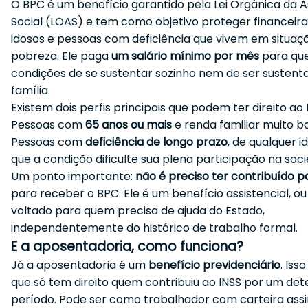
O BPC é um benefício garantido pela Lei Orgânica da A
Social (LOAS) e tem como objetivo proteger financei
idosos e pessoas com deficiência que vivem em situaç
pobreza. Ele paga
um salário mínimo por mês
para qu
condições de se sustentar sozinho nem de ser sustent
família.
Existem dois perfis principais que podem ter direito ao
Pessoas com
65 anos ou mais
e renda familiar muito ba
Pessoas com
deficiência de longo prazo
, de qualquer i
que a condição dificulte sua plena participação na soc
Um ponto importante:
não é preciso ter contribuído p
para receber o BPC. Ele é um benefício assistencial, ou 
voltado para quem precisa de ajuda do Estado,
independentemente do histórico de trabalho formal.
E a aposentadoria, como funciona?
Já a aposentadoria é um
benefício previdenciário
. Isso
que só tem direito quem contribuiu ao INSS por um de
período. Pode ser como trabalhador com carteira assi