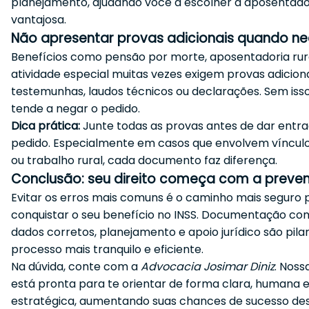
planejamento, ajudando você a escolher a aposentado
vantajosa.
Não apresentar provas adicionais quando ne
Benefícios como pensão por morte, aposentadoria rur
atividade especial muitas vezes exigem provas adicion
testemunhas, laudos técnicos ou declarações. Sem isso
tende a negar o pedido.
Dica prática:
Junte todas as provas antes de dar entr
pedido. Especialmente em casos que envolvem vínculo
ou trabalho rural, cada documento faz diferença.
Conclusão: seu direito começa com a preve
Evitar os erros mais comuns é o caminho mais seguro 
conquistar o seu benefício no INSS. Documentação co
dados corretos, planejamento e apoio jurídico são pil
processo mais tranquilo e eficiente.
Na dúvida, conte com a
Advocacia Josimar Diniz
. Noss
está pronta para te orientar de forma clara, humana 
estratégica, aumentando suas chances de sucesso desd