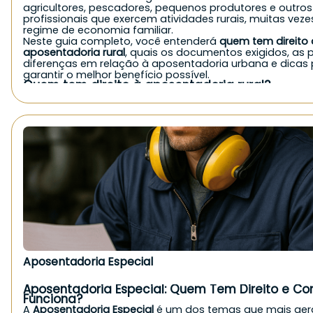
agricultores, pescadores, pequenos produtores e outros
profissionais que exercem atividades rurais, muitas vez
regime de economia familiar.
Neste guia completo, você entenderá
quem tem direito 
aposentadoria rural
, quais os documentos exigidos, as p
diferenças em relação à aposentadoria urbana e dicas
garantir o melhor benefício possível.
Quem tem direito à aposentadoria rural?
De forma geral, o
INSS concede a aposentadoria rural
pa
exerce atividade no campo, seja de forma autônoma, fa
como empregado. Veja quem pode solicitar:
Agricultores e agricultoras familiares;
Pequenos produtores rurais;
Pescadores artesanais;
Trabalhadores rurais parceiros, arrendatários ou meeiros
Cônjuges e filhos que trabalham no campo em economia
Indígenas que comprovem atividade rural;
Boias-frias e diaristas rurais, mediante comprovação.
É importante destacar que, mesmo sem carteira assina
contribuições diretas, quem atua em
regime de economi
pode ter direito ao benefício, desde que comprove a at
rural.
Quais são os requisitos da aposentadoria rural?
Aposentadoria Especial
Para solicitar a aposentadoria rural ao INSS, é necessári
os seguintes critérios:
Idade mínima:
Aposentadoria Especial: Quem Tem Direito e C
60 anos para homens
Funciona?
55 anos para mulheres
A
Aposentadoria Especial
é um dos temas que mais ge