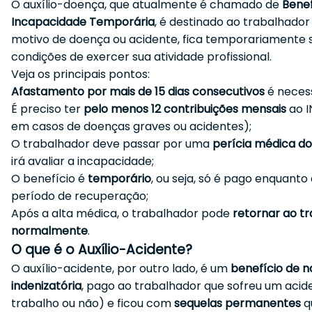
O auxílio-doença, que atualmente é chamado de
Benef
Incapacidade Temporária
, é destinado ao trabalhador
motivo de doença ou acidente, fica temporariamente
condições de exercer sua atividade profissional.
Veja os principais pontos:
Afastamento por mais de 15 dias consecutivos
é necess
É preciso ter
pelo menos 12 contribuições mensais
ao I
em casos de doenças graves ou acidentes);
O trabalhador deve passar por uma
perícia médica do
irá avaliar a incapacidade;
O benefício é
temporário
, ou seja, só é pago enquanto
período de recuperação;
Após a alta médica, o trabalhador pode
retornar ao t
normalmente
.
O que é o Auxílio-Acidente?
O auxílio-acidente, por outro lado, é um
benefício de n
indenizatória
, pago ao trabalhador que sofreu um acid
trabalho ou não) e ficou com
sequelas permanentes
q