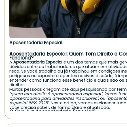
Aposentadoria Especial
Aposentadoria Especial: Quem Tem Direito e C
Funciona?
A
Aposentadoria Especial
é um dos temas que mais ge
dúvidas entre os trabalhadores que atuam em atividad
risco. Se você trabalha ou já trabalhou em condições ins
perigosas ou exposto a agentes nocivos à saúde, é imp
entender como funciona esse benefício e quais são os 
direitos.
Muitas pessoas chegam até aqui pesquisando por ter
"quem tem direito à aposentadoria especial"
,
"como func
aposentadoria para atividades insalubres"
, ou
"aposenta
especial INSS 2025"
. Neste artigo, vamos esclarecer tudo
você precisa saber, de forma clara e atualizada.
O Que é a Aposentadoria Especial?
A Aposentadoria Especial é um benefício previdenciário
concedido ao trabalhador que exerceu atividades em c
prejudiciais à saúde ou à integridade física. Ao contrári