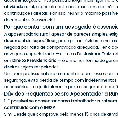
documentação
. O INSS passou a exigir mais rigor na
pr
atividade rural
, especialmente nos casos em que não 
contribuições diretas. Por isso, reunir o máximo possíve
documentos é essencial.
Por que contar com um advogado é essencia
A aposentadoria rural, apesar de parecer simples,
exi
documentais específicas
, pode gerar dúvidas e muitas
negada por falta de comprovação adequada. Ter o ap
advogado especializado — como o Dr.
Josimar Diniz
, r
em
Direito Previdenciário
— é a melhor forma de garant
direitos sejam respeitados.
Um bom profissional ajuda a montar o processo com 
segurança, evita perda de tempo com indeferimentos 
necessário, atua judicialmente para assegurar o benefí
Dúvidas Frequentes sobre Aposentadoria Rur
1. É possível se aposentar como trabalhador rural sem
contribuído com o INSS?
Sim. Desde que comprove pelo menos 15 anos de ativid