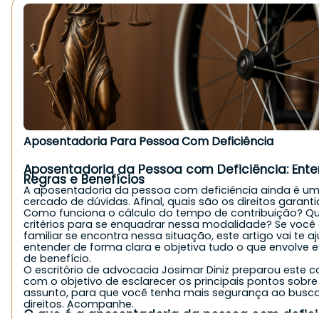
modalidades, ela permite ao segurado se aposentar c
tempo de contribuição
, justamente por conta da expos
riscos durante o trabalho.
Antes da Reforma da Previdência (Emenda Constitucion
103/2019), bastava comprovar
15, 20 ou 25 anos de trab
atividade especial, dependendo do grau de risco, sem
necessidade de idade mínima.
Após a reforma, as regras mudaram: foi incluída uma
i
mínima
combinada com o tempo de contribuição espec
entanto, quem já tinha direito adquirido até 13/11/2019 p
solicitar com base nas regras anteriores.
Regras de Transição da Aposentadoria Especial
Aposentadoria Para Pessoa Com Deficiência
Para quem ainda não tinha o tempo mínimo exigido até
da Reforma, entraram em vigor regras de transição. Ve
elas funcionam:
Aposentadoria da Pessoa com Deficiência: Ent
Para atividade de baixo risco (25 anos de atividade espe
Regras e Benefícios
É necessário ter
86 pontos
(soma da idade + tempo de
A aposentadoria da pessoa com deficiência ainda é u
contribuição);
cercado de dúvidas. Afinal, quais são os direitos garant
Para atividade de médio risco (20 anos):
Como funciona o cálculo do tempo de contribuição? Qu
São exigidos
76 pontos
;
critérios para se enquadrar nessa modalidade? Se você
Para atividade de alto risco (15 anos):
São necessários
66 pontos
.
familiar se encontra nessa situação, este artigo vai te a
Esse modelo busca equilibrar o tempo de exposição co
entender de forma clara e objetiva tudo o que envolve e
do trabalhador, mas
aumenta o tempo para quem esta
de benefício.
de se aposentar
.
O escritório de advocacia Josimar Diniz preparou este 
Quais Profissões Têm Direito?
com o objetivo de esclarecer os principais pontos sobre
A lista de profissões que podem garantir esse tipo de
assunto, para que você tenha mais segurança ao busca
aposentadoria inclui:
direitos. Acompanhe.
Trabalhadores da área da saúde, como enfermeiros e t
O que é a aposentadoria da pessoa com defici