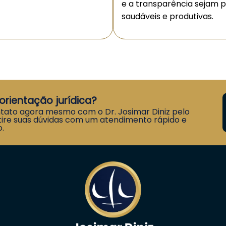
e a transparência sejam pr
saudáveis e produtivas.
orientação jurídica?
tato agora mesmo com o Dr. Josimar Diniz pelo
ire suas dúvidas com um atendimento rápido e
.