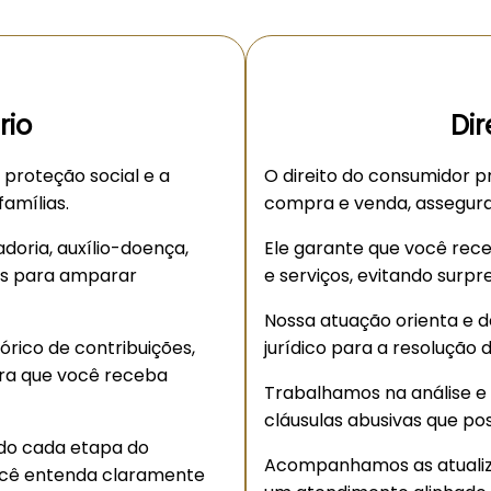
rio
Di
a proteção social e a
O direito do consumidor p
amílias.
compra e venda, asseguran
doria, auxílio-doença,
Ele garante que você rece
is para amparar
e serviços, evitando surpr
Nossa atuação orienta e d
órico de contribuições,
jurídico para a resolução
ara que você receba
Trabalhamos na análise e
cláusulas abusivas que pos
do cada etapa do
Acompanhamos as atualiz
você entenda claramente