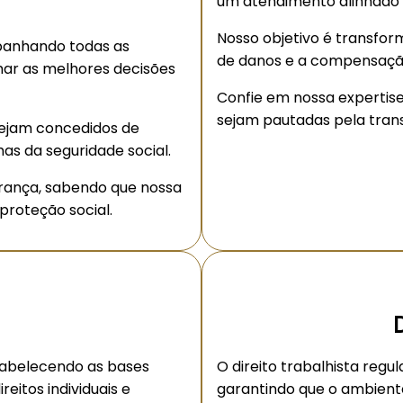
um atendimento alinhado
Nosso objetivo é transfor
panhando todas as
de danos e a compensaçã
mar as melhores decisões
Confie em nossa expertis
sejam pautadas pela trans
sejam concedidos de
as da seguridade social.
rança, sabendo que nossa
proteção social.
D
estabelecendo as bases
O direito trabalhista reg
eitos individuais e
garantindo que o ambiente 