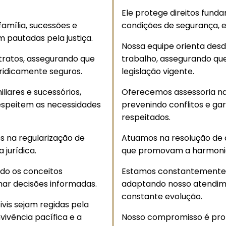
Ele protege direitos funda
amília, sucessões e
condições de segurança, e
m pautadas pela justiça.
Nossa equipe orienta desd
tratos, assegurando que
trabalho, assegurando qu
uridicamente seguros.
legislação vigente.
liares e sucessórios,
Oferecemos assessoria na 
espeitem as necessidades
prevenindo conflitos e ga
respeitados.
s na regularização de
Atuamos na resolução de 
jurídica.
que promovam a harmonia e
ndo os conceitos
Estamos constantemente a
mar decisões informadas.
adaptando nosso atendim
constante evolução.
vis sejam regidas pela
vivência pacífica e a
Nosso compromisso é pro