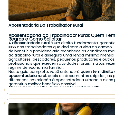
Aposentadoria Do Trabalhador Rural
Aposentadoria do Trabalhador Rural: Quem Tem 
Regras e Como Solicitar
A
aposentadoria rural
é um direito fundamental garanti
INSS aos trabalhadores que dedicam a vida ao campo. E
de benefício previdenciário reconhece as condições ma
do trabalho rural e assegura uma renda mínima mensal
agricultores, pescadores, pequenos produtores e outros
profissionais que exercem atividades rurais, muitas vez
regime de economia familiar.
Neste guia completo, você entenderá
quem tem direito 
aposentadoria rural
, quais os documentos exigidos, as p
diferenças em relação à aposentadoria urbana e dicas
garantir o melhor benefício possível.
Quem tem direito à aposentadoria rural?
De forma geral, o
INSS concede a aposentadoria rural
pa
exerce atividade no campo, seja de forma autônoma, fa
como empregado. Veja quem pode solicitar:
Agricultores e agricultoras familiares;
Pequenos produtores rurais;
Pescadores artesanais;
Trabalhadores rurais parceiros, arrendatários ou meeiros