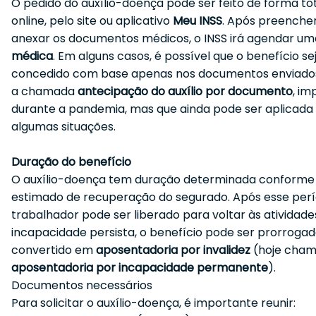
O pedido do auxílio-doença pode ser feito de forma t
online, pelo site ou aplicativo
Meu INSS
. Após preencher
anexar os documentos médicos, o INSS irá agendar u
médica
. Em alguns casos, é possível que o benefício se
concedido com base apenas nos documentos enviados
a chamada
antecipação do auxílio por documento
, i
durante a pandemia, mas que ainda pode ser aplicad
algumas situações.
Duração do benefício
O auxílio-doença tem duração determinada conforme
estimado de recuperação do segurado. Após esse perí
trabalhador pode ser liberado para voltar às atividades
incapacidade persista, o benefício pode ser prorrogad
convertido em
aposentadoria por invalidez
(hoje cham
aposentadoria por incapacidade permanente
).
Documentos necessários
Para solicitar o auxílio-doença, é importante reunir: