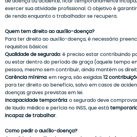
de doença ou acidente, ficar temporariamente incapa
exercer sua atividade profissional. O objetivo é garant
de renda enquanto o trabalhador se recupera.
Quem tem direito ao auxílio-doença?
Para ter direito ao auxílio-doença, é necessário preen
requisitos básicos:
Qualidade de segurado
: é preciso estar contribuindo p
ou estar dentro do período de graça (aquele tempo e
pessoa, mesmo sem contribuir, ainda mantém os direit
Carência mínima
: em regra, são exigidas
12 contribuiç
para ter direito ao benefício, salvo em casos de acide
doenças graves previstas em lei.
Incapacidade temporária
: o segurado deve comprovar
de laudo médico e perícia no INSS, que está
temporari
incapaz de trabalhar
.
Como pedir o auxílio-doença?