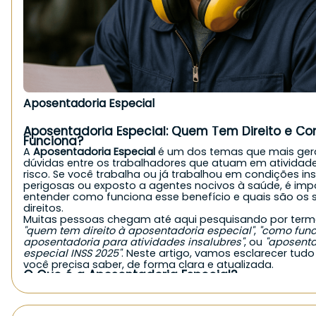
Cônjuges e filhos que trabalham no campo em economia
Indígenas que comprovem atividade rural;
Boias-frias e diaristas rurais, mediante comprovação.
É importante destacar que, mesmo sem carteira assina
contribuições diretas, quem atua em
regime de economi
pode ter direito ao benefício, desde que comprove a at
rural.
Quais são os requisitos da aposentadoria rural?
Aposentadoria Especial
Para solicitar a aposentadoria rural ao INSS, é necessári
os seguintes critérios:
Idade mínima:
Aposentadoria Especial: Quem Tem Direito e C
60 anos para homens
Funciona?
55 anos para mulheres
A
Aposentadoria Especial
é um dos temas que mais ge
Tempo mínimo de atividade:
dúvidas entre os trabalhadores que atuam em atividad
Pelo menos
15 anos de atividade rural
comprovada.
risco. Se você trabalha ou já trabalhou em condições ins
Para empregados rurais com carteira assinada, o temp
perigosas ou exposto a agentes nocivos à saúde, é imp
contribuição ao INSS também deve somar 15 anos.
entender como funciona esse benefício e quais são os 
Comprovação contínua:
direitos.
A atividade rural deve ter sido exercida
de forma contín
Muitas pessoas chegam até aqui pesquisando por ter
intermitente
, nos últimos anos, sem que haja vínculo ur
"quem tem direito à aposentadoria especial"
,
"como func
predominante nesse período.
aposentadoria para atividades insalubres"
, ou
"aposenta
Quais documentos são aceitos como prova da
atividade rural?
especial INSS 2025"
. Neste artigo, vamos esclarecer tudo
A
você precisa saber, de forma clara e atualizada.
comprovação da atividade rural
é essencial e pode ser
O Que é a Aposentadoria Especial?
com documentos como:
A Aposentadoria Especial é um benefício previdenciário
Contratos de arrendamento, parceria ou comodato rura
Declarações emitidas por sindicatos rurais;
concedido ao trabalhador que exerceu atividades em c
Notas fiscais de comercialização de produtos agrícolas;
prejudiciais à saúde ou à integridade física. Ao contrári