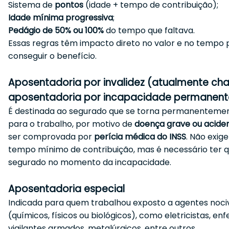
Sistema de
pontos
(idade + tempo de contribuição);
Idade mínima progressiva
;
Pedágio de 50% ou 100%
do tempo que faltava.
Essas regras têm impacto direto no valor e no tempo 
conseguir o benefício.
Aposentadoria por invalidez (atualmente c
aposentadoria por incapacidade permanent
É destinada ao segurado que se torna permanenteme
para o trabalho, por motivo de
doença grave ou acide
ser comprovada por
perícia médica do INSS
. Não exig
tempo mínimo de contribuição, mas é necessário ter q
segurado no momento da incapacidade.
Aposentadoria especial
Indicada para quem trabalhou exposto a agentes noci
(químicos, físicos ou biológicos), como eletricistas, enf
vigilantes armados, metalúrgicos, entre outros.