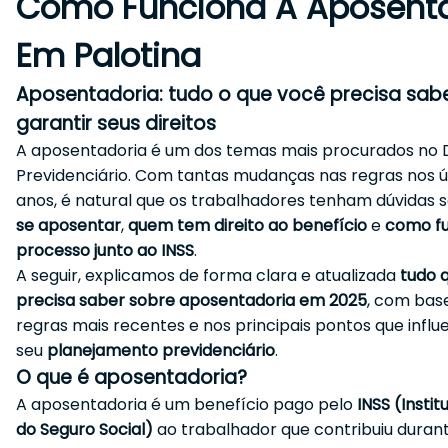
Como Funciona A Aposent
Em Palotina
Aposentadoria: tudo o que você precisa sab
garantir seus direitos
A aposentadoria é um dos temas mais procurados no D
Previdenciário. Com tantas mudanças nas regras nos ú
anos, é natural que os trabalhadores tenham dúvidas 
se aposentar
,
quem tem direito ao benefício
e
como fu
processo junto ao INSS
.
A seguir, explicamos de forma clara e atualizada
tudo 
precisa saber sobre aposentadoria em 2025
, com bas
regras mais recentes e nos principais pontos que infl
seu
planejamento previdenciário
.
O que é aposentadoria?
A aposentadoria é um benefício pago pelo
INSS (Instit
do Seguro Social)
ao trabalhador que contribuiu durant