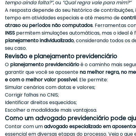
tempo ainda falta?”
, ou
“Qual regra vale para mim?”
A resposta depende do seu histórico de contribuições, 
tempo em atividades especiais e até mesmo de
contr
atraso ou períodos não computados
. Ferramentas c
INSS
permitem simulações automáticas, mas o ideal é 
planejamento individualizado
, considerando todos os d
seu caso.
Revisão e planejamento previdenciário
O
planejamento previdenciário
é o caminho mais segu
garantir que você se aposente
na melhor regra, no m
e com o melhor valor possível
. Ele permite:
Simular cenários com datas e valores;
Corrigir falhas no CNIS;
Identificar direitos esquecidos;
Escolher a modalidade mais vantajosa.
Como um advogado previdenciário pode aju
Contar com um
advogado especializado em aposenta
essencial em diversas etapas do processo. Veja o que 