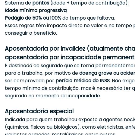
Sistema de
pontos
(idade + tempo de contribuição);
Idade mínima progressiva
;
Pedágio de 50% ou 100%
do tempo que faltava.
Essas regras têm impacto direto no valor e no tempo 
conseguir o benefício.
Aposentadoria por invalidez (atualmente c
aposentadoria por incapacidade permanent
É destinada ao segurado que se torna permanenteme
para o trabalho, por motivo de
doença grave ou acide
ser comprovada por
perícia médica do INSS
. Não exig
tempo mínimo de contribuição, mas é necessário ter q
segurado no momento da incapacidade.
Aposentadoria especial
Indicada para quem trabalhou exposto a agentes noci
(químicos, físicos ou biológicos), como eletricistas, enf
vigilantes armados, metalúrgicos, entre outros.