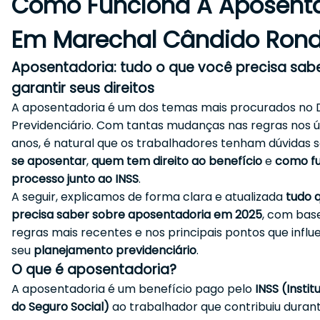
Como Funciona A Aposent
Em Marechal Cândido Ron
Aposentadoria: tudo o que você precisa sab
garantir seus direitos
A aposentadoria é um dos temas mais procurados no D
Previdenciário. Com tantas mudanças nas regras nos ú
anos, é natural que os trabalhadores tenham dúvidas 
se aposentar
,
quem tem direito ao benefício
e
como fu
processo junto ao INSS
.
A seguir, explicamos de forma clara e atualizada
tudo 
precisa saber sobre aposentadoria em 2025
, com bas
regras mais recentes e nos principais pontos que infl
seu
planejamento previdenciário
.
O que é aposentadoria?
A aposentadoria é um benefício pago pelo
INSS (Instit
do Seguro Social)
ao trabalhador que contribuiu durant