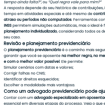
tempo ainda falta?”
, ou
“Qual regra vale para mim?”
A resposta depende do seu histórico de contribuições, 
tempo em atividades especiais e até mesmo de
contr
atraso ou períodos não computados
. Ferramentas c
INSS
permitem simulações automáticas, mas o ideal é 
planejamento individualizado
, considerando todos os d
seu caso.
Revisão e planejamento previdenciário
O
planejamento previdenciário
é o caminho mais segu
garantir que você se aposente
na melhor regra, no m
e com o melhor valor possível
. Ele permite:
Simular cenários com datas e valores;
Corrigir falhas no CNIS;
Identificar direitos esquecidos;
Escolher a modalidade mais vantajosa.
Como um advogado previdenciário pode aju
Contar com um
advogado especializado em aposenta
essencial em diversas etapas do processo. Veja o que 