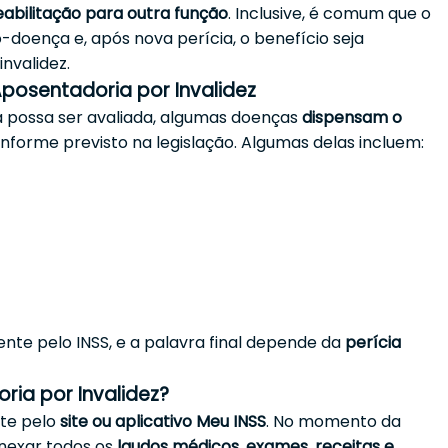
eabilitação para outra função
. Inclusive, é comum que o
-doença e, após nova perícia, o benefício seja
nvalidez.
osentadoria por Invalidez
 possa ser avaliada, algumas doenças
dispensam o
onforme previsto na legislação. Algumas delas incluem:
ente pelo INSS, e a palavra final depende da
perícia
ria por Invalidez?
nte pelo
site ou aplicativo Meu INSS
. No momento da
 anexar todos os
laudos médicos, exames, receitas e