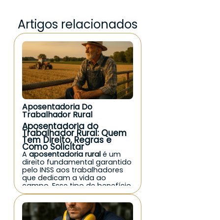
Artigos relacionados
Aposentadoria Do
Trabalhador Rural
Aposentadoria do
Trabalhador Rural: Quem
Tem Direito, Regras e
Como Solicitar
A
aposentadoria rural
é um
direito fundamental garantido
pelo INSS aos trabalhadores
que dedicam a vida ao
campo. Esse tipo de benefício
previdenciário reconhece as
condições mais duras do
trabalho rural e assegura uma
renda mínima mensal para