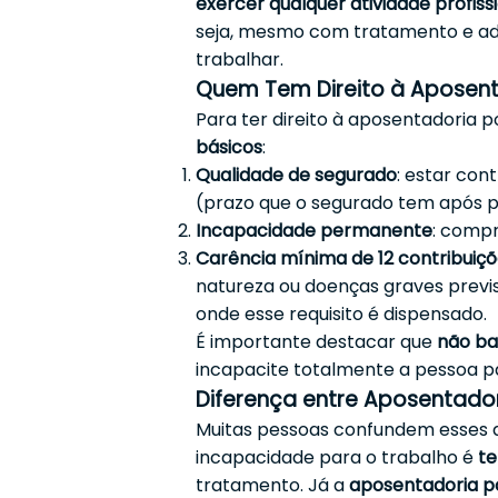
exercer qualquer atividade profiss
seja, mesmo com tratamento e ad
trabalhar.
Quem Tem Direito à Aposenta
Para ter direito à aposentadoria p
básicos
:
Qualidade de segurado
: estar con
(prazo que o segurado tem após par
Incapacidade permanente
: compr
Carência mínima de 12 contribuiç
natureza ou doenças graves previs
onde esse requisito é dispensado.
É importante destacar que
não ba
incapacite totalmente a pessoa p
Diferença entre Aposentador
Muitas pessoas confundem esses d
incapacidade para o trabalho é
t
tratamento. Já a
aposentadoria po