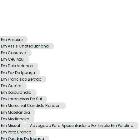
z Em Ampére
z Em Assis Chateaubriand
z Em Cascavel
 Em Céu Azul
 Em Dois Vizinhos
z Em Foz Do Iguaçu
 Em Francisco Beltrão
z Em Guaíra
 Em Itaipulândia
Em Laranjeiras Do Sul
iz Em Marechal Cândido Rondon
z Em Matelândia
z Em Medianeira
 Em Missal
Advogado Para Aposentadoria Por Invaliz Em Palotina
z Em Pato Branco
z Em Quedas Do Iguaçu