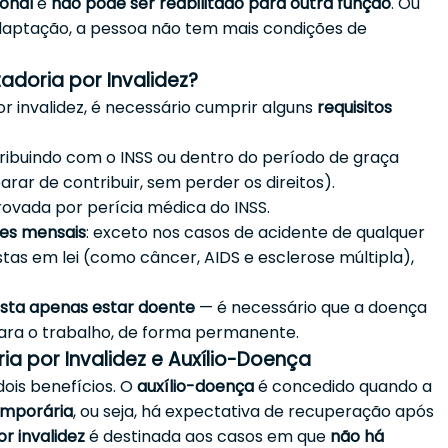
ional
e
não pode ser reabilitado para outra função
. Ou
aptação, a pessoa não tem mais condições de
doria por Invalidez?
or invalidez, é necessário cumprir alguns
requisitos
tribuindo com o INSS ou dentro do período de graça
ar de contribuir, sem perder os direitos).
ovada por perícia médica do INSS.
ões mensais
: exceto nos casos de acidente de qualquer
tas em lei (como câncer, AIDS e esclerose múltipla),
sta apenas estar doente
— é necessário que a doença
ara o trabalho, de forma permanente.
ia por Invalidez e Auxílio-Doença
ois benefícios. O
auxílio-doença
é concedido quando a
emporária
, ou seja, há expectativa de recuperação após
r invalidez
é destinada aos casos em que
não há