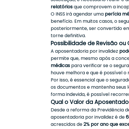
relatórios
que comprovem a incap
O INSS irá agendar uma
perícia m
benefício. Em muitos casos, o seg
posteriormente, ser convertido em
torne definitiva.
Possibilidade de Revisão ou
A aposentadoria por invalidez
pode
permite que, mesmo após a conces
médicas
para verificar se o segur
houve melhora e que é possível o 
Por isso, é essencial que o segura
os documentos e mantenha seus la
forma indevida, é possível recorr
Qual o Valor da Aposentador
Desde a reforma da Previdência de 
aposentadoria por invalidez é de
6
acrescidos de
2% por ano que exc