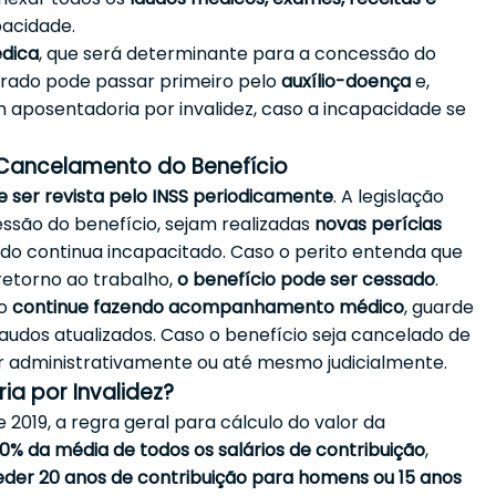
acidade.
édica
, que será determinante para a concessão do
urado pode passar primeiro pelo
auxílio-doença
e,
 aposentadoria por invalidez, caso a incapacidade se
 Cancelamento do Benefício
 ser revista pelo INSS periodicamente
. A legislação
são do benefício, sejam realizadas
novas perícias
ado continua incapacitado. Caso o perito entenda que
retorno ao trabalho,
o benefício pode ser cessado
.
do
continue fazendo acompanhamento médico
, guarde
udos atualizados. Caso o benefício seja cancelado de
er administrativamente ou até mesmo judicialmente.
ia por Invalidez?
2019, a regra geral para cálculo do valor da
0% da média de todos os salários de contribuição
,
eder 20 anos de contribuição para homens ou 15 anos