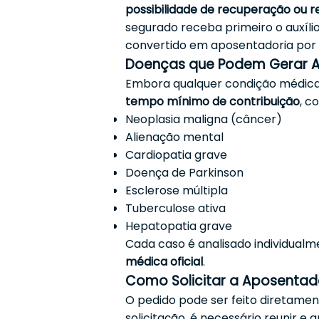
possibilidade de recuperação ou r
segurado receba primeiro o auxílio
convertido em aposentadoria por i
Doenças que Podem Gerar Ap
Embora qualquer condição médica
tempo mínimo de contribuição
, c
Neoplasia maligna (câncer)
Alienação mental
Cardiopatia grave
Doença de Parkinson
Esclerose múltipla
Tuberculose ativa
Hepatopatia grave
Cada caso é analisado individualm
médica oficial
.
Como Solicitar a Aposentado
O pedido pode ser feito diretame
solicitação, é necessário reunir e