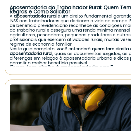
Aposentadoria do Trabalhador Rural: Quem Tem 
Regras e Como Solicitar
A
aposentadoria rural
é um direito fundamental garanti
INSS aos trabalhadores que dedicam a vida ao campo. E
de benefício previdenciário reconhece as condições ma
do trabalho rural e assegura uma renda mínima mensal
agricultores, pescadores, pequenos produtores e outros
profissionais que exercem atividades rurais, muitas vez
regime de economia familiar.
Neste guia completo, você entenderá
quem tem direito 
aposentadoria rural
, quais os documentos exigidos, as p
diferenças em relação à aposentadoria urbana e dicas
garantir o melhor benefício possível.
Quem tem direito à aposentadoria rural?
De forma geral, o
INSS concede a aposentadoria rural
pa
exerce atividade no campo, seja de forma autônoma, fa
como empregado. Veja quem pode solicitar:
Agricultores e agricultoras familiares;
Pequenos produtores rurais;
Pescadores artesanais;
Trabalhadores rurais parceiros, arrendatários ou meeiros
Cônjuges e filhos que trabalham no campo em economia
Indígenas que comprovem atividade rural;
Boias-frias e diaristas rurais, mediante comprovação.
É importante destacar que, mesmo sem carteira assina
contribuições diretas, quem atua em
regime de economi
pode ter direito ao benefício, desde que comprove a at
rural.