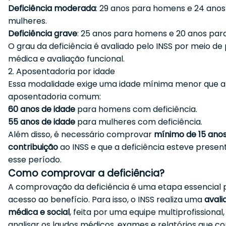
Deficiência moderada
: 29 anos para homens e 24 anos
mulheres.
Deficiência grave
: 25 anos para homens e 20 anos par
O grau da deficiência é avaliado pelo INSS por meio de 
médica e avaliação funcional.
2. Aposentadoria por idade
Essa modalidade exige uma idade mínima menor que a
aposentadoria comum:
60 anos de idade
para homens com deficiência.
55 anos de idade
para mulheres com deficiência.
Além disso, é necessário comprovar
mínimo de 15 ano
contribuição
ao INSS e que a deficiência esteve presen
esse período.
Como comprovar a deficiência?
A comprovação da deficiência é uma etapa essencial 
acesso ao benefício. Para isso, o INSS realiza uma
avali
médica e social
, feita por uma equipe multiprofissional,
analisar os laudos médicos, exames e relatórios que