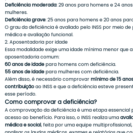
Deficiência moderada
: 29 anos para homens e 24 anos
mulheres.
Deficiência grave
: 25 anos para homens e 20 anos par
O grau da deficiência é avaliado pelo INSS por meio de 
médica e avaliação funcional.
2. Aposentadoria por idade
Essa modalidade exige uma idade mínima menor que a
aposentadoria comum:
60 anos de idade
para homens com deficiência.
55 anos de idade
para mulheres com deficiência.
Além disso, é necessário comprovar
mínimo de 15 ano
contribuição
ao INSS e que a deficiência esteve presen
esse período.
Como comprovar a deficiência?
A comprovação da deficiência é uma etapa essencial 
acesso ao benefício. Para isso, o INSS realiza uma
avali
médica e social
, feita por uma equipe multiprofissional,
analisar os laudos médicos, exames e relatórios que