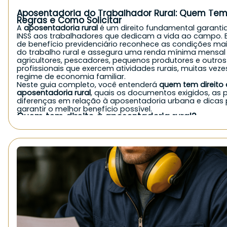
Aposentadoria do Trabalhador Rural: Quem Tem 
Regras e Como Solicitar
A
aposentadoria rural
é um direito fundamental garanti
INSS aos trabalhadores que dedicam a vida ao campo. E
de benefício previdenciário reconhece as condições ma
do trabalho rural e assegura uma renda mínima mensal
agricultores, pescadores, pequenos produtores e outros
profissionais que exercem atividades rurais, muitas vez
regime de economia familiar.
Neste guia completo, você entenderá
quem tem direito 
aposentadoria rural
, quais os documentos exigidos, as p
diferenças em relação à aposentadoria urbana e dicas
garantir o melhor benefício possível.
Quem tem direito à aposentadoria rural?
De forma geral, o
INSS concede a aposentadoria rural
pa
exerce atividade no campo, seja de forma autônoma, fa
como empregado. Veja quem pode solicitar:
Agricultores e agricultoras familiares;
Pequenos produtores rurais;
Pescadores artesanais;
Trabalhadores rurais parceiros, arrendatários ou meeiros
Cônjuges e filhos que trabalham no campo em economia
Indígenas que comprovem atividade rural;
Boias-frias e diaristas rurais, mediante comprovação.
É importante destacar que, mesmo sem carteira assina
contribuições diretas, quem atua em
regime de economi
pode ter direito ao benefício, desde que comprove a at
rural.