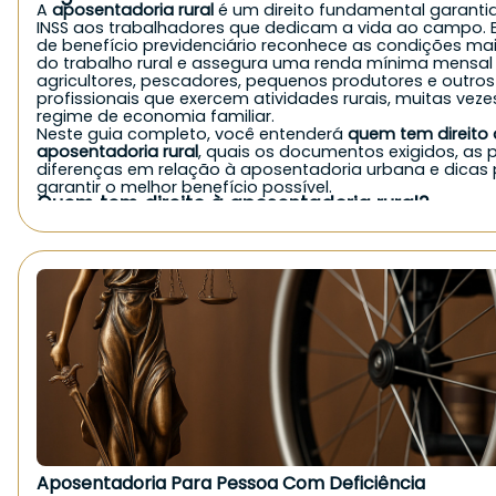
A
aposentadoria rural
é um direito fundamental garanti
INSS aos trabalhadores que dedicam a vida ao campo. E
de benefício previdenciário reconhece as condições ma
do trabalho rural e assegura uma renda mínima mensal
agricultores, pescadores, pequenos produtores e outros
profissionais que exercem atividades rurais, muitas vez
regime de economia familiar.
Neste guia completo, você entenderá
quem tem direito 
aposentadoria rural
, quais os documentos exigidos, as p
diferenças em relação à aposentadoria urbana e dicas
garantir o melhor benefício possível.
Quem tem direito à aposentadoria rural?
De forma geral, o
INSS concede a aposentadoria rural
pa
exerce atividade no campo, seja de forma autônoma, fa
como empregado. Veja quem pode solicitar:
Agricultores e agricultoras familiares;
Pequenos produtores rurais;
Pescadores artesanais;
Trabalhadores rurais parceiros, arrendatários ou meeiros
Cônjuges e filhos que trabalham no campo em economia
Indígenas que comprovem atividade rural;
Boias-frias e diaristas rurais, mediante comprovação.
É importante destacar que, mesmo sem carteira assina
contribuições diretas, quem atua em
regime de economi
pode ter direito ao benefício, desde que comprove a at
rural.
Quais são os requisitos da aposentadoria rural?
Aposentadoria Para Pessoa Com Deficiência
Para solicitar a aposentadoria rural ao INSS, é necessári