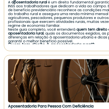
A
aposentadoria rural
é um direito fundamental garanti
INSS aos trabalhadores que dedicam a vida ao campo. E
de benefício previdenciário reconhece as condições ma
do trabalho rural e assegura uma renda mínima mensal
agricultores, pescadores, pequenos produtores e outros
profissionais que exercem atividades rurais, muitas vez
regime de economia familiar.
Neste guia completo, você entenderá
quem tem direito 
aposentadoria rural
, quais os documentos exigidos, as p
diferenças em relação à aposentadoria urbana e dicas
garantir o melhor benefício possível.
Quem tem direito à aposentadoria rural?
De forma geral, o
INSS concede a aposentadoria rural
pa
exerce atividade no campo, seja de forma autônoma, fa
como empregado. Veja quem pode solicitar:
Agricultores e agricultoras familiares;
Pequenos produtores rurais;
Pescadores artesanais;
Trabalhadores rurais parceiros, arrendatários ou meeiros
Cônjuges e filhos que trabalham no campo em economia
Indígenas que comprovem atividade rural;
Boias-frias e diaristas rurais, mediante comprovação.
É importante destacar que, mesmo sem carteira assina
contribuições diretas, quem atua em
regime de economi
pode ter direito ao benefício, desde que comprove a at
rural.
Quais são os requisitos da aposentadoria rural?
Aposentadoria Para Pessoa Com Deficiência
Para solicitar a aposentadoria rural ao INSS, é necessári