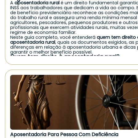
A
aposentadoria rural
é um direito fundamental garanti
INSS aos trabalhadores que dedicam a vida ao campo. E
de benefício previdenciário reconhece as condições ma
do trabalho rural e assegura uma renda mínima mensal
agricultores, pescadores, pequenos produtores e outros
profissionais que exercem atividades rurais, muitas vez
regime de economia familiar.
Neste guia completo, você entenderá
quem tem direito 
aposentadoria rural
, quais os documentos exigidos, as p
diferenças em relação à aposentadoria urbana e dicas
garantir o melhor benefício possível.
Quem tem direito à aposentadoria rural?
De forma geral, o
INSS concede a aposentadoria rural
pa
exerce atividade no campo, seja de forma autônoma, fa
como empregado. Veja quem pode solicitar:
Agricultores e agricultoras familiares;
Pequenos produtores rurais;
Pescadores artesanais;
Trabalhadores rurais parceiros, arrendatários ou meeiros
Cônjuges e filhos que trabalham no campo em economia
Indígenas que comprovem atividade rural;
Boias-frias e diaristas rurais, mediante comprovação.
É importante destacar que, mesmo sem carteira assina
contribuições diretas, quem atua em
regime de economi
pode ter direito ao benefício, desde que comprove a at
rural.
Quais são os requisitos da aposentadoria rural?
Aposentadoria Para Pessoa Com Deficiência
Para solicitar a aposentadoria rural ao INSS, é necessári