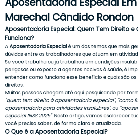
Aposentadoria Especial Em
Marechal Cândido Rondon
Aposentadoria Especial: Quem Tem Direito 
Funciona?
A
Aposentadoria Especial
é um dos temas que mais g
dúvidas entre os trabalhadores que atuam em atividade
Se você trabalha ou já trabalhou em condições insalub
perigosas ou exposto a agentes nocivos à saúde, é im
entender como funciona esse benefício e quais são os
direitos.
Muitas pessoas chegam até aqui pesquisando por te
"quem tem direito à aposentadoria especial"
,
"como f
aposentadoria para atividades insalubres"
, ou
"apose
especial INSS 2025"
. Neste artigo, vamos esclarecer tu
você precisa saber, de forma clara e atualizada.
O Que é a Aposentadoria Especial?